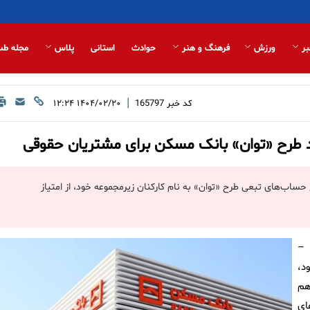
بر
ورزش
فرهنگ و هنر
حوادث
استانی
پلاس
مجله طب
|
کد خبر
165797
۱۴۰۴/۰۲/۲۰ ۱۲:۲۴
 طرح «توان» بانک مسکن برای مشتریان حقوقی
ساب‌های تبعی طرح «توان» به نام کارکنان زیرمجموعه خود، از امتیاز
د،
هم
ای