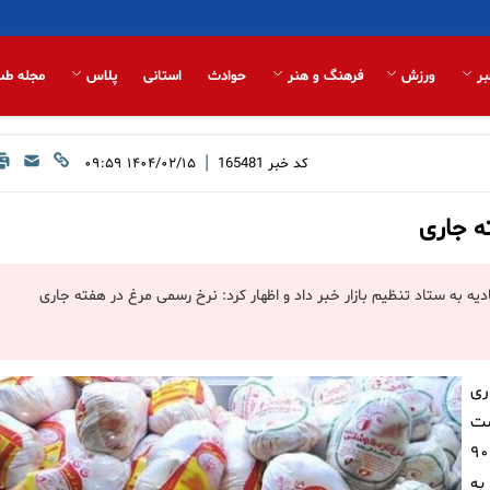
بر
ورزش
فرهنگ و هنر
حوادث
استانی
پلاس
مجله طب
|
کد خبر
165481
۱۴۰۴/۰۲/۱۵ ۰۹:۵۹
ته جاری
دیه به ستاد تنظیم بازار خبر داد و اظهار کرد: نرخ رسمی مرغ در هفته جاری
ری
رخ گوشت
مرغ منجمد آماده طبخ شیرینگ پک تحویل درب سردخانه شرکت را ۹۰
به