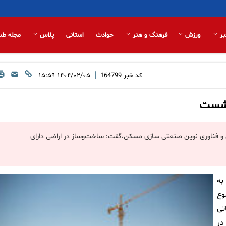
بر
ورزش
فرهنگ و هنر
حوادث
استانی
پلاس
مجله طب
|
کد خبر
164799
۱۴۰۴/۰۲/۰۵ ۱۵:۵۹
نشست
تحقیقات راه، مسکن و شهرسازی با اشاره به تایید ۱۰۰ روش و فناوری نوین صنعتی سازی مسکن،گفت: ساخت‌وساز در اراضی دارای
به
وع
تی
در