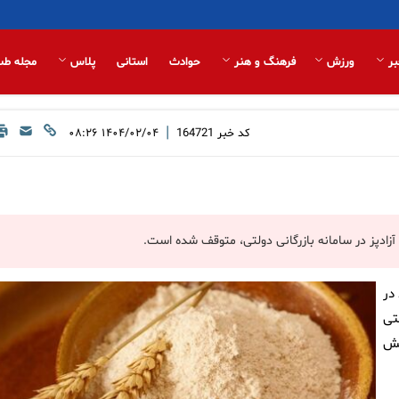
بر
ورزش
فرهنگ و هنر
حوادث
استانی
پلاس
مجله طب
|
کد خبر
164721
۱۴۰۴/۰۲/۰۴ ۰۸:۲۶
آزادپز در سامانه بازرگانی دولتی، متوقف شده است.
در
تی
خش