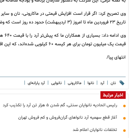
به گفته کرمی، این شرکت به دستور سازمان برنامه و بودجه سامانه فر
وی تصریح کرد: اگر قرار است افزایش قیمتی در ماکارونی، نان و سای
تاریخ ۲۳ فروردین ماه تا امروز (۳ اردیبهشت) حدود ده روز است که وضعیت نامشخص باقی مانده و وعده‌ها به «امروز و فردا» محدود شده‌اند.
وی اد
قیمت یک میلیون تومان برای هر کیسه ۶۰ کیلویی شده‌اند، که این اقدام غیرقانونی است، اما چاره‌ای نداشته‌اند.
انتهای پیا/
|
|
|
|
|
|
نان
آرد
نانوا
ماکارونی
نانوایی
آرد یارانه‌ای
اخبار مرتبط
رئیس اتحادیه نانوایان سنتی، گم شدن ۵ هزار تن آرد را تکذیب کرد
آغاز قطع سهمیه آرد نانوا‌های گران‌فروش و کم فروش تهران
تخلفات نانوایان اعلام شد