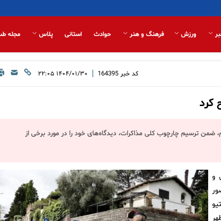
بر
ورزش
فرهنگ و هنر
حوادث
استانی
پلاس
مجله طب
|
کد خبر
164395
۱۴۰۴/۰۱/۳۰ ۲۲:۰۵
 کرد
 رم، ضمن ترسیم چارچوب کلی مذاکرات، دیدگاه‌های خود را در مورد برخی از
 و
ور
یو
هر