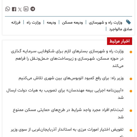
|
|
|
|
وزارت راه و شهرسازی
ودیعه مسکن
ودیعه
وزارت راه
فرزانه
|
صادق مالواجرد
اخبار مرتبط
وزارت راه و شهرسازی بسترهای لازم بـرای شـکوفـایـی سـرمـایـه گـذاری
در حـوزه مـسکن، شهـرسـازی و زیرساخت‌های حــمل‌ونــقل را فراهم
می‌کند
وزیر راه: برای رفع کمبود اتوبوس‌های بین شهری تلاش می‌کنیم
«آیین‌نامه اجرایی بیمه مهندسان» برای تصویب به هیات دولت ارسال
شد
ثبت‌نام افراد مجرد واجد شرایط در طرح‌های حمایتی مسکن ممنوع
شد
تفویض اختیار امورات مرزی به استاندار آذربایجان‌غربی از سوی وزیر
راه