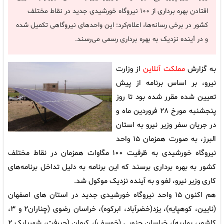
افتادن بهره برداری از ۱۰۰ نیروگاه خورشیدی جدید در نقاط مختلف
کشور در برخی رسانه‌ها، اعلام‌کرد: این واحدهای نیروگاهی تکمیل شده
و در آینده نزدیک به بهره برداری رسمی می‌رسند.
به گزارش
مملکت آنلاین
از وزارت
نیرو، بر اساس برنامه از پیش
تعیین شده مقرر شده بود تا روز
پنجشنبه مورخ ۲۸ فروردین ماه و
در جریان سفر وزیر نیرو به استان
البرز، به صورت همزمان ۱۵ واحد
نیروگاه خورشیدی به ظرفیت ۱۰۰ مگاوات همزمان در نقاط مختلف
کشور به بهره برداری برسند که این برنامه به دلیل تداخل برنامه‌های
کاری وزیر نیرو، لغو و به آینده نزدیک موکول شد.
هم اکنون ۱۵ واحد نیروگاه خورشیدی جدید در استان های اصفهان
(نایین، کوهپایه)، یزد(خضرآباد، ابرکوه)، خراسان رضوی (چناران۲ و ۳،
کاشمر، بهاریه)، خراسان جنوبی (خوسف)، کرمان (جیرفت، شهربابک ۲