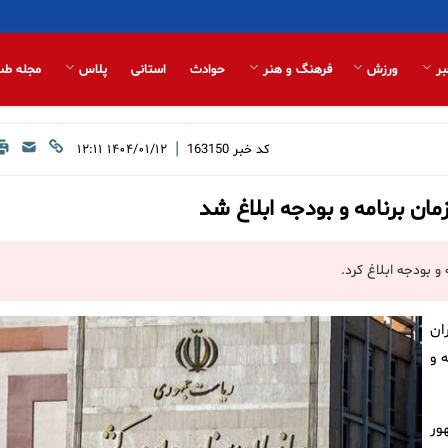
بر
ورزش
فرهنگ و هنر
حوادث
استانی
پلاس
مجله طب
|
کد خبر
163150
۱۴۰۴/۰۱/۱۲ ۱۲:۱۱
ان
مه و
ور