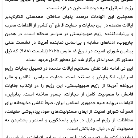
رژیم اسرائیل علیه مردم فلسطین در غزه نیست.
همچنین این اتهامات درصدد پنهان ساختن همدستی انکارناپذیر
ایالات متحده در این جنایات و حمایت قاطع آن کشور از اقدامات مخرب
و بی‌ثبات‌کننده رژیم صهیونیستی در سراسر منطقه است. در همین
چارچوب، ادعاهای مشابه و بی‌اساس نماینده آمریکا در نشست علنی
پیشین شورای امنیت در تاریخ ۱۸ مارس ۲۰۲۵ (نشست ۹۸۸۱) که ذیل
دستور کار صدرالذکر برگزار شد نیز به‌طور کامل مردود است.
ایروانی ادامه داد: نقش مستقیم ایالات متحده در تسهیل جنایات رژیم
اسرائیل، انکارناپذیر و مستند است. حمایت سیاسی، نظامی و مالی
بی‌وقفه آمریکا از رژیم صهیونیستی، این رژیم را در ارتکاب جنایات
فاحش با مصونیت کامل از مجازات، جسور ساخته است. بنابراین،
اتهامات بی‌پایه علیه جمهوری اسلامی ایران، صرفاً تلاشی مذبوحانه برای
انحراف شورای امنیت از ایفای مسئولیت‌های خود، پرده‌پوشی حقیقت،
محافظت از رژیم اسرائیل در برابر پاسخگویی و استمرار بخشیدن به
مصونیت آن در قبال جنایاتش است.
نماینده کشورمان تصریح کرد: افزون بر این، این اتهامات بی‌اساس بار