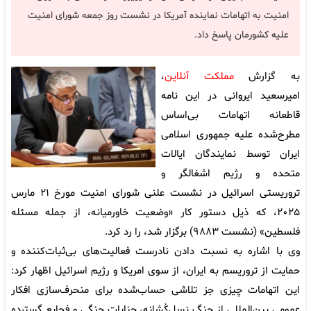
امنیت به اتهامات نماینده آمریکا در نشست روز جمعه شورای امنیت
علیه کشورمان پاسخ داد.
به گزارش
مملکت آنلاین
،
امیرسعید ایروانی در این نامه
قاطعانه اتهامات بی‌اساس
مطرح‌شده علیه جمهوری اسلامی
ایران توسط نمایندگان ایالات
متحده و رژیم اشغالگر و
تروریستی اسرائیل در نشست علنی شورای امنیت مورخ ۲۱ مارس
۲۰۲۵، که ذیل دستور کار «وضعیت خاورمیانه، از جمله مسئله
فلسطین» (نشست ۹۸۸۳) برگزار شد، را رد کرد.
وی با اشاره به نسبت دادن نادرست فعالیت‌های بی‌ثبات‌کننده و
حمایت از تروریسم به ایران، از سوی امریکا و رژیم اسرائیل اظهار کرد:
این اتهامات چیزی جز تلاشی حساب‌شده برای منحرف‌سازی افکار
عمومی بین‌المللی از جنگ نسل‌کُشانه، جنایات جنگی و فجایع گسترده