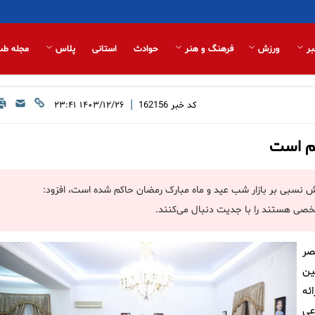
بر
ورزش
فرهنگ و هنر
حوادث
استانی
پلاس
مجله طب
|
کد خبر
162156
۱۴۰۳/۱۲/۲۶ ۲۳:۴۱
کم است
امش نسبی بر بازار شب عید و ماه مبارک رمضان حاکم شده است، افزود:
 شخصی هستند را با جدیت دنبال می‌کنند.
صر
ین
ئه
عی