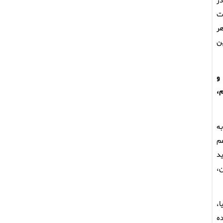
ر
ت
ر
ین
و
م،
ه
م
ید
،
،
ه