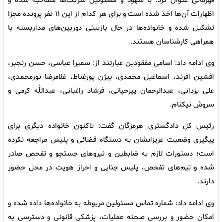
قهرمانی عنوان کرد: با شهود و مسئولین شرکت‌ها مصاحبه شده و
اظهارات آن‌ها اخذ شده است و برای هر کدام از این ۱۱ نفر پرونده مجزا
تشکیل شده و خانواده‌ها در حال بازبینی دوربین‌های مداربسته با
همراهی کارشناسان هستند.
وی ادامه داد: اسامی مفقودین عبارتند از: سمیرا عباسی، حسن رنجبر،
افشین افرند، اسماعیل محمدی، بیژن پورغناط، غلامرضا نورمحمدی،
علی یزدانی، عبدالرحمان پیرحیاتی، فرشاد راغبانی، عبدالله کرمی و
سروش نیکنام.
رئیس کل دادگستری هرمزگان گفت: تاکنون خانواده دیگری برای
پیگیری وضعیت عزیزانشان به دستگاه قضائی و پلیس مراجعه نکرده
است؛ دستورات لازم به ضابطین و نیروهای جستجو و تفحص صادر
شده و تیم‌های تفحص، پلیس جنایی و احراز هویت در محل حضور
دارند.
وی ادامه داد: شماره تماس مسئولین مربوطه به خانواده‌ها داده شده و
امکان حضور و بررسی صحنه عملیات، پزشکی قانونی و دسترسی به