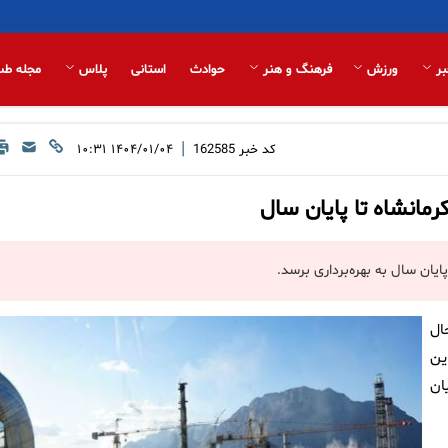
بر
ورزش
فرهنگ و هنر
حوادث
استانی
پلاس
مجله طب
|
کد خبر
162585
۱۴۰۴/۰۱/۰۴ ۱۰:۳۱
رمانشاه تا پایان سال
یان سال به بهره‌برداری برسد.
ال
ین
ان