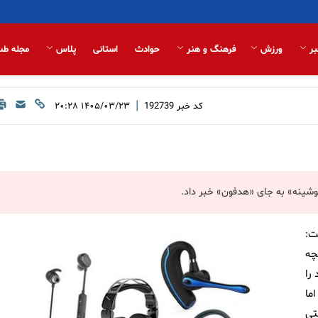
بر
ورزش
فرهنگ و هنر
حوادث
استانی
پلاس
مجله طب
|
کد خبر
192739
۱۴۰۵/۰۳/۲۳ ۲۰:۲۸
گوشینه» به جای «هدفون» خبر داد.
ت:
چه
را
ما
تی