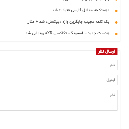
«هفتک»، معادل فارسی «تیک» شد
یک کلمه عجیب جایگزین واژه «پیکسل» شد + مثال
هدست جدید سامسونگ، «گلکسی XR» رونمایی شد
ارسال نظر