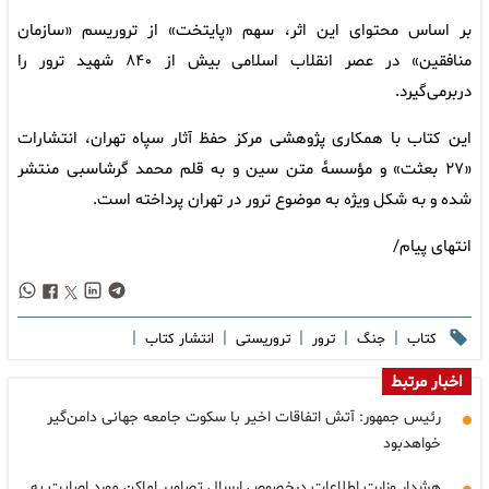
بر اساس محتوای این اثر، سهم «پایتخت» از تروریسم «سازمان
منافقین» در عصر انقلاب اسلامی بیش از ۸۴۰ شهید ترور را
دربرمی‌گیرد.
این کتاب با همکاری پژوهشی مرکز حفظ آثار سپاه تهران، انتشارات
«۲۷ بعثت» و مؤسسهٔ متن سین و به قلم محمد گرشاسبی منتشر
شده و به شکل ویژه به موضوع ترور در تهران پرداخته است.
انتهای پیام/
|
|
|
|
|
کتاب
جنگ
ترور
تروریستی
انتشار کتاب
اخبار مرتبط
رئیس جمهور: آتش اتفاقات اخیر با سکوت جامعه جهانی دامن‌گیر
خواهدبود
هشدار وزارت اطلاعات درخصوص ارسال تصاویر اماکن مورد اصابت به