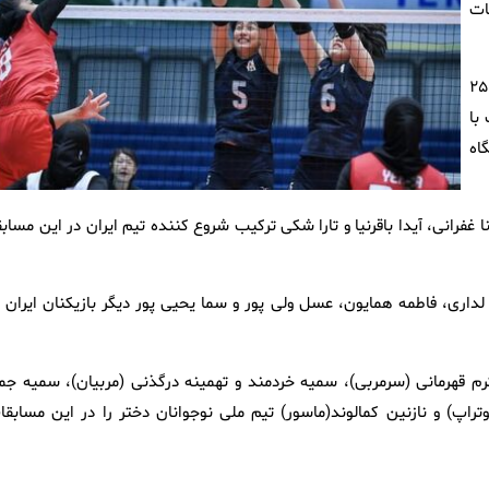
ات
شاگردان اکرم قهرمانی در ست‌های اول و چهارم این دیدار ۲۵ بر ۲۳ و ۲۵
با
جایگاه
ا غفرانی، آیدا باقرنیا و تارا شکی ترکیب شروع کننده تیم ایران در این مساب
لداری، فاطمه همایون، عسل ولی پور و سما یحیی پور دیگر بازیکنان ایران د
رم قهرمانی (سرمربی)، سمیه خردمند و تهمینه درگذنی (مربیان)، سمیه جما
راپ) و نازنین کمالوند(ماسور) تیم ملی نوجوانان دختر را در این مسابقا