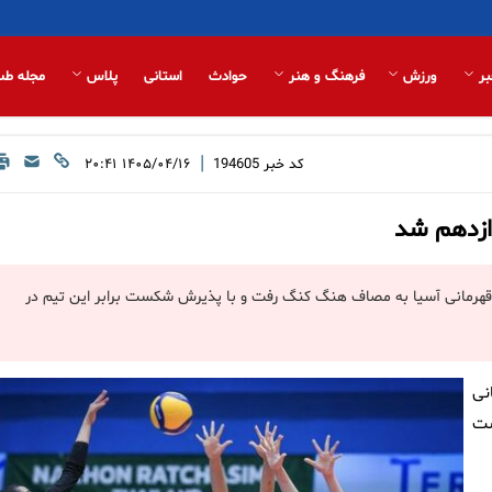
بر
ورزش
فرهنگ و هنر
حوادث
استانی
پلاس
مجله طب
|
کد خبر
194605
۱۴۰۵/۰۴/۱۶ ۲۰:۴۱
وازدهم شد
ای قهرمانی آسیا به مصاف هنگ کنگ رفت و با پذیرش شکست برابر این تیم در
نی
 هشت