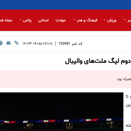
بر
ورزش
فرهنگ و هنر
حوادث
استانی
پلاس
مجله طب
|
کد خبر
193981
۱۴۰۵/۰۴/۰۸ ۱۶:۲۳
 دوم لیگ ملت‌های والیبال
راه بود.
تا
پن
ته