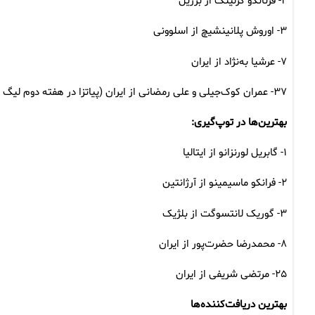
۲- فرناندو کرلینگ از برزیل
۳- اوروش پلانینشیچ از اسلوونی
۷- عرشیا به‌نژاد از ایران
۳۷- عمران کوک‌جیلی و علی رمضانی از ایران (پیاتزا در هفته دوم لیگ ملت‌ها کوک‌جیلی را خط زد و رمضانی را فراخواند)
بهترین‌ها در توپ‌گیری:
۱- گابریل لورنزانو از ایتالیا
۲- فرانکو ماسیمینو از آرژانتین
۳- گوریک لانتسوگت از بلژیک
۸- محمدرضا حضرت‌پور از ایران
۲۵- مرتضی شریفی از ایران
بهترین دریافت‌کننده‌ها