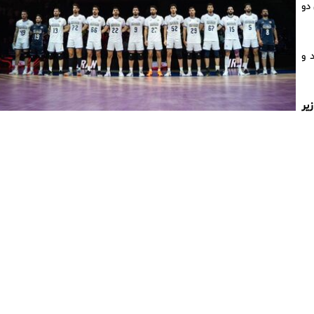
 دو
 و
یر