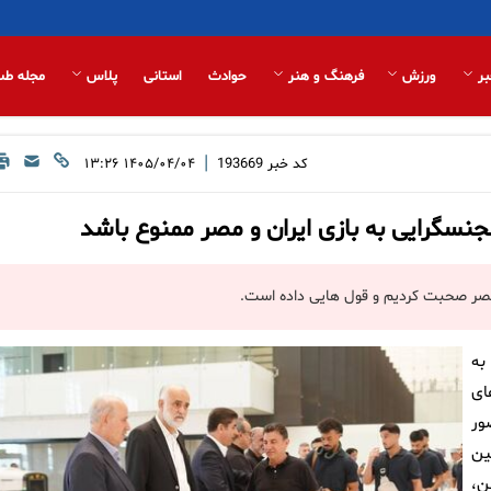
بر
ورزش
فرهنگ و هنر
حوادث
استانی
پلاس
مجله طب
|
کد خبر
193669
۱۴۰۵/۰۴/۰۴ ۱۳:۲۶
مجنسگرایی به بازی ایران و مصر ممنوع باشد
 مصر صحبت کردیم و قول هایی داده است.
به
ای
ور
ین
اهن،