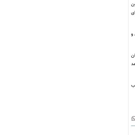
ن
ی
و
ن
د
ب