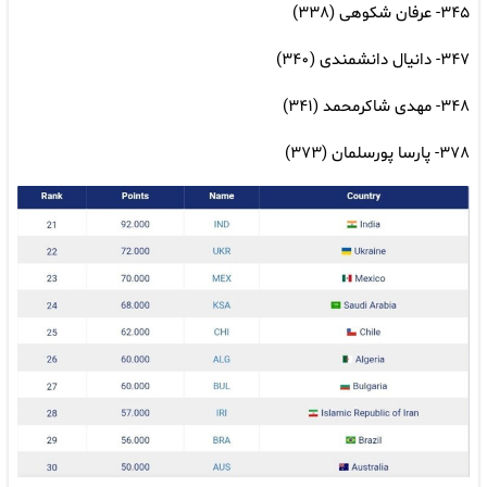
۳۴۵- عرفان شکوهی (۳۳۸)
۳۴۷- دانیال دانشمندی (۳۴۰)
۳۴۸- مهدی شاکرمحمد (۳۴۱)
۳۷۸- پارسا پورسلمان (۳۷۳)