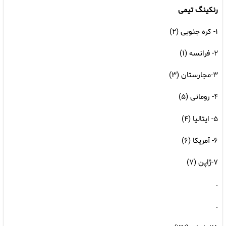
رنکینگ تیمی
۱- کره جنوبی (۲)
۲- فرانسه (۱)
۳-مجارستان (۳)
۴- رومانی (۵)
۵- ایتالیا (۴)
۶- آمریکا (۶)
۷-ژاپن (۷)
.
.