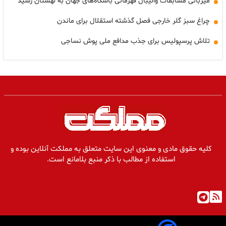
میزبانی مسابقات والیبال قهرمانی باشگاه‌های جهان به لهستان رسید
چراغ سبز گلر خارجی فصل گذشته استقلال برای ماندن
تلاش پرسپولیس برای جذب مدافع ملی پوش نساجی
کلیه حقوق مادی و معنوی این سایت متعلق به مملکت آنلاین بوده و
استفاده از مطالب با ذکر منبع بلامانع است.