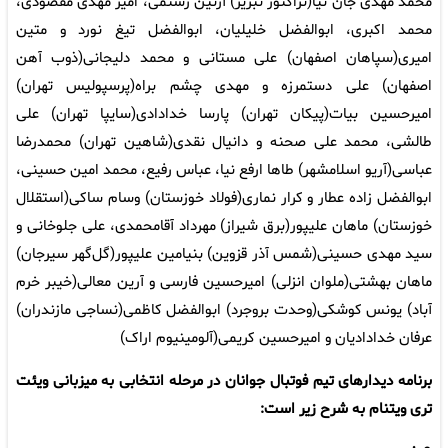
محمد مهدی جان نیا(تراکتور تبریز) آرتین رستمی، امیر مهدی مقصودی،
محمد اکبری، ابوالفضل خلیلیان، ابوالفضل تیغ نورد و متین
امیری(سپاهان اصفهان) علی مستانی و محمد دلیجانی(ذوب آهن
اصفهان) علی دستمرزه و مهدی چشم براه(پرسپولیس تهران)
امیرحسین بیات(پیکان تهران) پارسا خدادادی(سایپا تهران) علی
طالشی، محمد علی صحنه و دانیال نقدی(شاهین تهران) محمدرضا
عباسی(آریو اسلامشهر) طاها ارفع نیا، عباس رفیع، محمد امین حسینی،
ابوالفضل زاده عطار و کرار نماری(فولاد خوزستان) وسام ساکی(استقلال
خوزستان) ماهان علیپور(برق شیراز) مهرداد آقامحمدی، علی جلوخانی و
سید مهدی حسینی(شمس آذر قزوین) بنیامین علیپور(گل‌گهر سیرجان)
ماهان بهشتی(ملوان انزلی) امیرحسین فارسی و آرین معالی(خیبر خرم
آباد) یونس کوشکی(وحدت بروجرد) ابوالفضل کاظمی(نساجی مازندران)
عرفان خدادادیان و امیرحسین کریمی(آلومینیوم اراک)
برنامه دیدارهای تیم فوتبال جوانان در مرحله انتخابی به میزبانی ویئت
تری ویتنام به شرح زیر است: