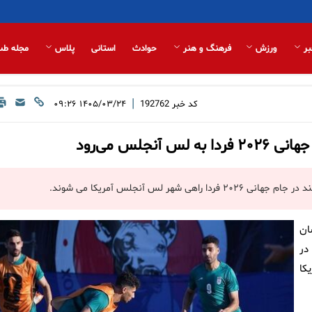
بر
ورزش
فرهنگ و هنر
حوادث
استانی
پلاس
مجله طب
|
کد خبر
192762
۱۴۰۵/۰۳/۲۴ ۰۹:۲۶
جلس می‌رود
 لس آنجلس آمریکا می شوند.
ان
در
کا