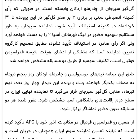
تعیین تکلیف این سهمیه به رأی کمیته استیناف درباره پرونده شکایت
گل‌گهر سیرجان از چادرملو اردکان وابسته است. در صورتی که رأی
کمیته انضباطی مبنی بر برتری ۳ بر صفر گل‌گهر در این پرونده تا ۳۱
خردادماه در کمیته استیناف تأیید شود، نماینده سیرجان به طور
مستقیم سهمیه حضور در لیگ قهرمانان آسیا ۲ را به دست خواهد آورد
ولی اگر رأی صادره در استیناف تأیید نشود، مطابق تصمیم کارگروه
تعیین نماینده آسیا که متشکل از اعضای هیئت رئیسه فدراسیون
فوتبال است، تکلیف سهمیه از طریق دو مسابقه مشخص خواهد شد.
طبق این برنامه تیم‌های پرسپولیس و چادرملو اردکان روز پنجم تیرماه
به مصاف یکدیگر خواهند رفت و برنده این دیدار چهار روز بعد، نهم
تیرماه، مقابل گل‌گهر سیرجان قرار می‌گیرد تا نماینده نهایی ایران در
سطح دوم رقابت‌های باشگاهی آسیا مشخص شود. مقرر شده هر دو
مسابقه بدون حضور تماشاگر برگزار شود.
از همین رو فدراسیون فوتبال در مکاتبات اخیر خود با AFC تأکید کرده
است که فرآیند تعیین نماینده سوم ایران همچنان در جریان است و