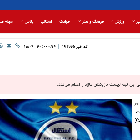
بر
ورزش
فرهنگ و هنر
حوادث
استانی
پلاس
مجله طب
|
کد خبر
191996
۱۴۰۵/۰۳/۱۴ ۱۵:۲۹
ور
ت؛
موضوعی که همچنان در انتظار رأی نهایی دادگاه حکمیت ورزش (CAS)