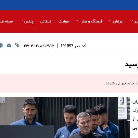
بر
ورزش
فرهنگ و هنر
حوادث
استانی
پلاس
مجله طب
|
کد خبر
191897
۱۴۰۵/۰۳/۱۲ ۲۲:۱۲
ده جام جهانی شوند.
ان
رک
از
یی