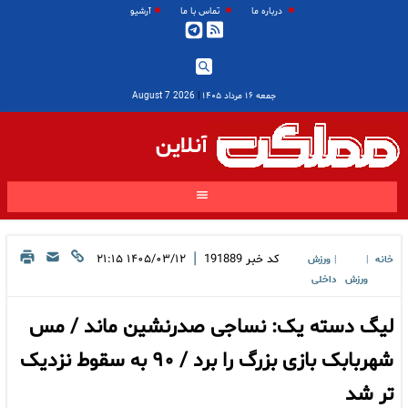
درباره ما
تماس با ما
آرشیو
جمعه ۱۶ مرداد ۱۴۰۵
|
2026 August 7
آنلاین
|
کد خبر
191889
۱۴۰۵/۰۳/۱۲ ۲۱:۱۵
خانه
ورزش
|
|
ورزش
داخلی
لیگ دسته یک: نساجی صدرنشین ماند / مس
شهربابک بازی بزرگ را برد / ۹۰ به سقوط نزدیک
تر شد