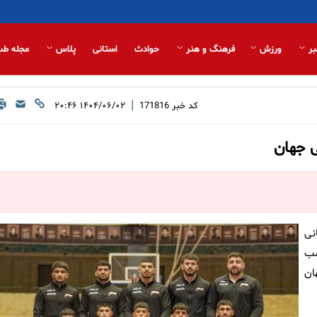
بر
ورزش
فرهنگ و هنر
حوادث
استانی
پلاس
مجله طب
|
کد خبر
171816
۱۴۰۴/۰۶/۰۲ ۲۰:۴۶
ی جهان
نی
سب
نی جهان