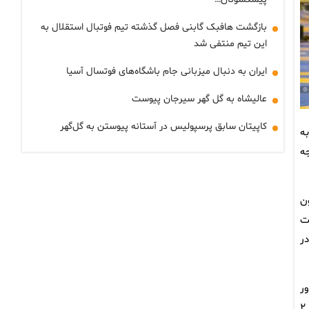
بازگشت هافبک گابنی فصل گذشته تیم فوتبال استقلال به
این تیم منتفی شد
ایران به دنبال میزبانی جام باشگاه‌های فوتسال آسیا
عالیشاه به گل گهر سیرجان پیوست
کاپیتان سابق پرسپولیس در آستانه پیوستن به گل‌گهر
 به
یجه
ر یوسف توسون
داشت
 در
دور
بعد با نتیجه ۸ بر صفر تالاسبک بوبکوف از قرقیزستان را مغلوب کرد و به مرحله یک چهارم نهایی راه یافت. فتحی در این مرحله با نتتیجه ۴ بر ۲