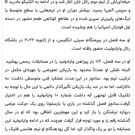
حرفه‌ای‌اش از تیم دوم رئال خاِن آغاز شد و در ادامه به اتلتیکو مادرید B
و سپس آلمریا رسید. بیشتر دوران او در تیم‌هایی با سطح متوسط یا
لیگ‌های پایین‌تر سپری شده و در مقاطع کوتاهی طعم حضور در دسته
اول فوتبال اسپانیا را هم چشیده است.
او سه فصل در بیرمنگام سیتی انگلیس، و از ژانویه ۲۰۲۲ در باشگاه
رئال وایادولیت حضور یافته است.
او در سه فصل، ۱۱۴ بار پیراهن وایادولید را در مسابقات رسمی پوشید.
البته نقش او عمدتاً محدود به بازیکن تعویضی یا مهره‌ای مکمل در
ترکیب تیم بود. سانچز در این مدت عملکرد فنی متوسطی داشت: نه
ناکارآمد، اما نه در حد یک بازیکن تأثیرگذار دائمی با این حال با توجه به
تکنیک قابل توجهی که داشت شماره ۱۰ وایادولید را هم در اختیار
گرفت.سانچز فصل گذشته در بازی با بارسلونا روی یک حرکت عرضی
دروازه ترشتگن را باز کرد و این مهم‌ترین اتفاقی بود که او در سال
گذشته رقم زد و مورد توجه قرار گرفت هرچند که در ادامه وایادولید این
مسابقه را دو بر یک واگذار کرد اما گل زودهنگام او تیم هانسی فلیک را