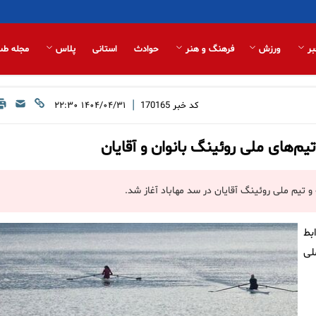
بر
ورزش
فرهنگ و هنر
حوادث
استانی
پلاس
مجله طب
|
کد خبر
170165
۱۴۰۴/۰۴/۳۱ ۲۲:۳۰
تیم‌های ملی روئینگ بانوان و آقایان
 تیم ملی روئینگ آقایان در سد مهاباد آغاز شد.
بط
لی