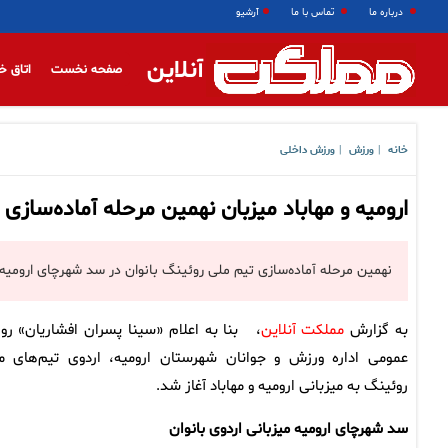
درباره ما
تماس با ما
آرشیو
آنلاین
صفحه نخست
اتاق خ
خانه
ورزش
ورزش داخلی
|
|
ارومیه و مهاباد میزبان نهمین مرحله آماده‌سازی 
نهمین مرحله آماده‌سازی تیم ملی روئینگ بانوان در سد شهرچای ارومیه و
به گزارش
مملکت آنلاین
، بنا به اعلام «سینا پسران افشاریان» روا
عمومی اداره ورزش و جوانان شهرستان ارومیه، اردوی تیم‌های م
روئینگ به میزبانی ارومیه و مهاباد آغاز شد.
سد شهرچای ارومیه میزبانی اردوی بانوان