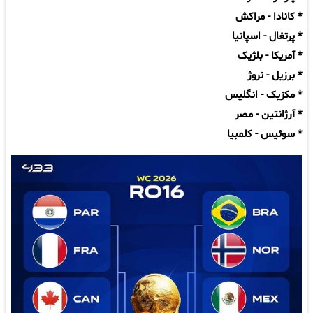
* کانادا - مراکش
* پرتغال - اسپانیا
* آمریکا - بلژیک
* برزیل - نروژ
* مکزیک - انگلیس
* آرژانتین - مصر
* سوئیس - کلمبیا