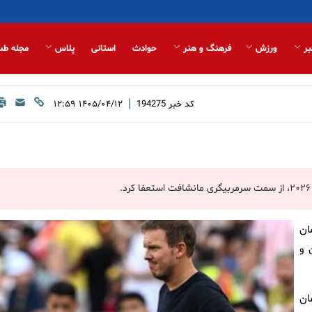
بر
ورزش
فرهنگ و هنر
حوادث
استانی
پلاس
مجله طب
|
کد خبر
194275
۱۴۰۵/۰۴/۱۲ ۱۲:۵۹
ان
 و
ان