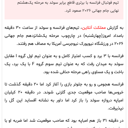
تیم فوتبال فرانسه با برتری قاطع برابر سوئد به مرحله یک‌هشتم
نهایی جام جهانی ۲۰۲۶ صعود کرد.
به گزارش
مملکت آنلاین
، تیم‌های فرانسه و سوئد از ساعت ۳۰ دقیقه
بامداد امروز(چهارشنبه) در چارچوب مرحله یک‌شانزدهم جام جهانی
۲۰۲۶ در ورزشگاه نیویورک نیوجرسی آمریکا به مصاف هم رفتند.
فرانسه با ۳ برد و کسب امتیاز کامل و به عنوان تیم اول گروه I مقابل
سوئد به میدان رفت که به عنوان تیم سوم گروه F با یک برد، یک‌
باخت و یک مساوی راهی مرحله حذفی شده بود.
فرانسه هجومی و رو به جلوتر بازی را آغاز کرد اما ۲۰ دقیقه گذشت تا
خروس‌ها صاحب موقعیت جدی گلزنی شوند. در دقیقه ۲۰ کیلیان
امیاپه دروازه سوئد را باز کرد اما داور به نشانه آفساید این گل را
نپذیرفت.
در دقیقه ۳۱ باز هم امباپه بود که صاحب موقعیت شد اما ضربه او با