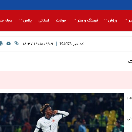
بر
ورزش
فرهنگ و هنر
حوادث
استانی
پلاس
مجله طب
|
کد خبر
194073
۱۴۰۵/۰۴/۰۹ ۱۸:۳۷
ت
ار
نی