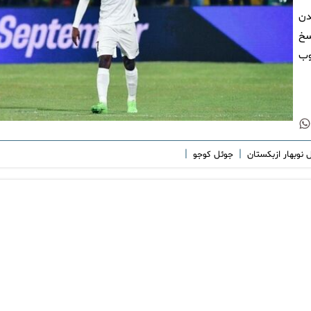
دن
سخ
وب
|
|
ل نوبهار ازبکستان
جوئل کوجو