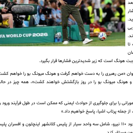
عد
ار
د.
بی
د.
تا
ان
نوبت هونگ است که زیر شدیدترین فشارها قرار بگیرد.
ا عنوان «من رهبری را به دست خواهم گرفت و هونگ میونگ بو را خواهم کشت
فت و هونگ میونگ بو را در روز بازگشتش خواهند کشت»، همه چیز در حال
ورانی را برای جلوگیری از حوادث ایمنی که ممکن است در طول فرآیند ورود ر
 از جمله پرتاب اشیا، پاسخ خواهیم داد.»
بر این اساس، نیروی پلیس فرودگاه اینچئون قصد دارد در مجموع حدود ۱۱۰ نیرو، شامل سه واحد سیار از پلیس کلانشهر اینچئون و افسران پ
چئون مستقر کند.