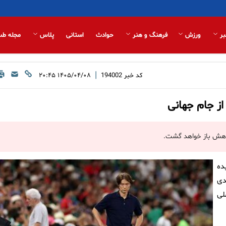
بر
ورزش
فرهنگ و هنر
حوادث
استانی
پلاس
مجله طب
|
کد خبر
194002
۱۴۰۵/۰۴/۰۸ ۲۰:۴۵
ز جام جهانی
گاهش باز خواهد گشت.
ده
دی
لی