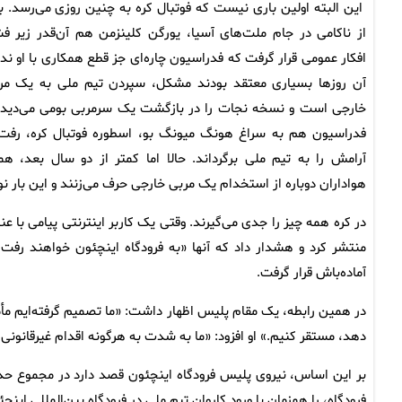
این البته اولین باری نیست که فوتبال کره به چنین روزی می‌رسد. ب
از ناکامی در جام ملت‌های آسیا، یورگن کلینزمن هم آن‌قدر زیر فش
افکار عمومی قرار گرفت که فدراسیون چاره‌ای جز قطع همکاری با او ندی
آن روزها بسیاری معتقد بودند مشکل، سپردن تیم ملی به یک مر
خارجی است و نسخه نجات را در بازگشت یک سرمربی بومی می‌دیدن
فدراسیون هم به سراغ هونگ میونگ بو، اسطوره فوتبال کره، رفت 
آرامش را به تیم ملی برگرداند. حالا اما کمتر از دو سال بعد، هم
هواداران دوباره از استخدام یک مربی خارجی حرف می‌زنند و این بار 
در کره همه چیز را جدی می‌گیرند. وقتی یک کاربر اینترنتی پیامی ب
منتشر کرد و هشدار داد که آنها «به فرودگاه اینچئون خواهند ر
آماده‌باش قرار گرفت.
در همین رابطه، یک مقام پلیس اظهار داشت: «ما تصمیم گرفته‌ایم مأم
دهد، مستقر کنیم.» او افزود: «ما به شدت به هرگونه اقدام غیرقانونی،
فرودگاه، را همزمان با ورود کاروان تیم ملی در فرودگاه بین‌المللی این