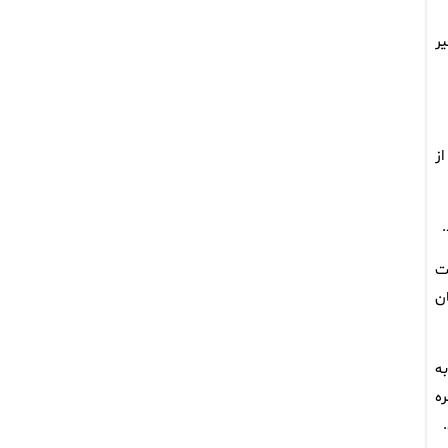
ر
از
ت
ن
ه
خره