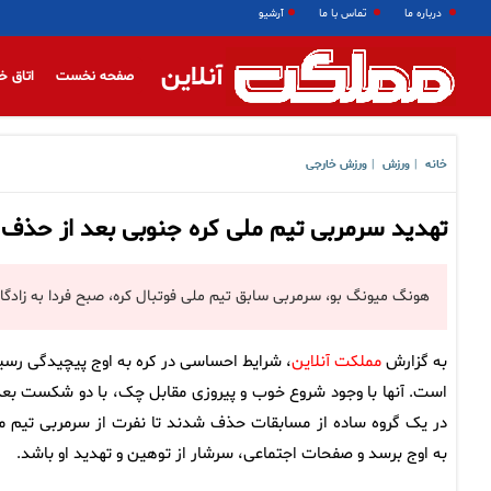
درباره ما
تماس با ما
آرشیو
آنلاین
صفحه نخست
اتاق خ
خانه
ورزش
ورزش خارجی
|
|
تهدید سرمربی تیم ملی کره جنوبی بعد از حذف ا
هونگ میونگ بو، سرمربی سابق تیم ملی فوتبال کره، صبح فردا به زاد
به گزارش
مملکت آنلاین
، شرایط احساسی در کره به اوج پیچیدگی رسی
است. آنها با وجود شروع خوب و پیروزی مقابل چک، با دو شکست بع
در یک گروه ساده از مسابقات حذف شدند تا نفرت از سرمربی تیم م
به اوج برسد و صفحات اجتماعی، سرشار از توهین و تهدید او باشد.