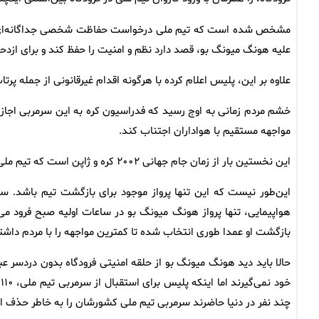
مشخص شده است که تیم ملی درخواست حفاظت شخصی جداگانه‌ای از پل
علیه هونگ میونگ بو، قصد دارد نظم و امنیت را حفظ کند و برای ازدحام
علاوه بر این، پلیس اعلام کرده با هرگونه اقدام غیرقانونی از جمله پرت
خشم مردم زمانی به اوج رسید که فدراسیون کره به این سرمربی اجازه د
مواجهه مستقیم با هواداران اجتناب کند.
این نخستین بار از زمان جام جهانی ۲۰۰۲ کره و ژاپن است که تیم ملی کره پس از پایان مسابقات، مراسم رسمی استقبال و بازگشت برگزار نمی‌کند.
این‌طور نیست که این تنها پرواز موجود برای بازگشت تیم باشد. سای
هواپیمایی، تنها پرواز هونگ میونگ بو در ساعات اولیه صبح فرود می
بازگشت او عمدا طوری انتخاب شده تا کمترین مواجهه را با مردم داشت
حالا باید دید هونگ میونگ بو از حلقه امنیتی فرودگاه بدون دردسر ع
خ
چند نفر در دنیا حاضرند سرمربی تیم ملی کشورشان را به خاطر حذف ا