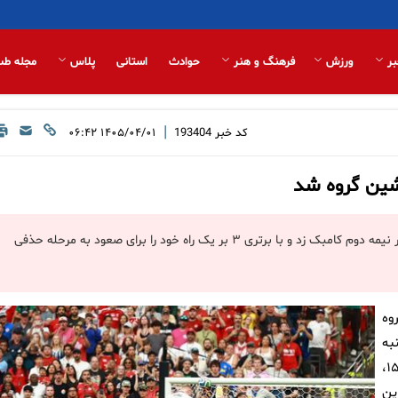
بر
ورزش
فرهنگ و هنر
حوادث
استانی
پلاس
مجله طب
|
کد خبر
193404
۱۴۰۵/۰۴/۰۱ ۰۶:۴۲
شین گروه شد
تیم ملی فوتبال مصر که نیمه نخست را برابر نیوزیلند واگذار کرده بود در نیمه دوم کامبک زد و با برتری ۳ بر یک راه خود را برای صعود به مرحله حذفی
۲۰۲۶ و از گروه
امروز (دوشنبه
اول تیر) به مصاف هم رفتند. در همان دقایق ابتدایی بازی و در دقیقه ۱۵،
ین