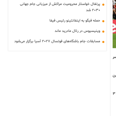
پرتغال خواستار محرومیت مراکش از میزبانی جام جهانی
۲۰۳۰ شد
حمله فیگو به اینفانتینو رئیس فیفا
وینیسیوس در رئال مادرید ماند
مسابقات جام باشگاه‌های فوتسال ۲۰۲۷ آسیا برگزار می‌شود
ر
ن
اندک امیدهای نیوزیلند برای بازگشت به بازی در دقیقه ۸۲ هم از بین رفت و محمود حسن ترزگه برای سومین‌بار دروازه این تیم را باز کرد تا نتیجه ۳