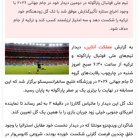
تیم ملی فوتبال پاراگوئه در دومین دیدار خود در جام جهانی ۲۰۲۶ با
وجود اخراج ستاره تأثیرگذارش موفق شد با تک گل زودهنگام خود
ترکیه را شکست دهد و سه امتیاز ارزشمند کسب کند و ترکیه از جام
حذف شود.
به گزارش
مملکت آنلاین
، دیدار
تیم‌های ملی فوتبال پاراگوئه و
ترکیه از ساعت ۶:۳۰ صبح امروز
شنبه در چارچوب رقابت‌های گروه
D جام جهانی ۲۰۲۶ در ورزشگاه خلیج سانفرانسیسکو برگزار شد که این
مسابقه در نهایت با برتری یک بر صفر پاراگوئه به پایان رسید.
تک گل این دیدار را ماتیاس گالارزا در دقیقه ۲ به ثمر رساند تا نماینده
آمریکای جنوبی خیلی زود جریان بازی را با همین یک گل تعیین کند.
شاگردان وینچنزو مونتلا که در دیدار نخست خود مقابل استرالیا با وجود
خلق چندین فرصت گلزنی شکست خورده بودند، شروعی کابوس‌وار در