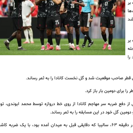
بر
ها
شد
بر
له
را
ات کانادا در ادامه نیز ادامه داشت و در دقیقه ۲+۴۵، پس از دفع ضربه سر مهاجم کانادا از روی خط دروازه توسط محمد ابوندی، 
 دومین گل خود در این مسابقه را به ثمر رساند.
در نیمه دوم نیز شاگردان جسی مارش دست از حمله نکشیدند و در دقیقه ۶۳، سالیبا که دقایقی قبل به میدان آمده بود، با یک ضربه ک