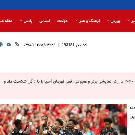
بر
ورزش
فرهنگ و هنر
حوادث
استانی
پلاس
مجله طب
|
کد خبر
193181
۱۴۰۵/۰۳/۲۹ ۰۳:۵۹
تیم ملی فوتبال کانادا در دومین دیدار خود در مرحله گروهی جام جهانی ۲۰۲۶ با ارائه نمایشی برتر و هجومی، قطر قهرمان آسیا را با ۶ گل شکست داد و
له
 این