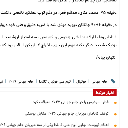
تماشایی گل چهارم کانادا را وارد دروازه قطر کرد.
دقیقه ۷۵: محمد منای، مدافع قطر، در دفع توپ عملکرد ناقصی داشت و به اشتباه دروازه تیم خود را باز کرد.
در دقیقه ۶+۹۰ جاناتان دیوید موفق شد با ضربه دقیق و فنی خود دروازه قطر را برای بار ششم باز کند تا قهرمان آسیا در ونکوور تحقیر شود.
نزدیک شدند. دیگر نکته مهم این بازی، اخراج‌ ۲ بازیکن از قطر بود که نقش پررنگی در شکست پرگل این تیم داشت.
انتهای پیام/
|
|
|
|
جام جهانی
فوتبال
تیم ملی فوتبال کانادا
جام جهانی ۲۰۲۶
تی
اخبار مرتبط
قطر، سوئیس را در جام جهانی ۲۰۲۶ متوقف کرد
توقف کانادای میزبان جام جهانی ۲۰۲۶ مقابل بوسنی
اعلام فهرست نهایی تیم ملی کانادا یکی از سه میزبان جام جهانی ۲۰۲۶