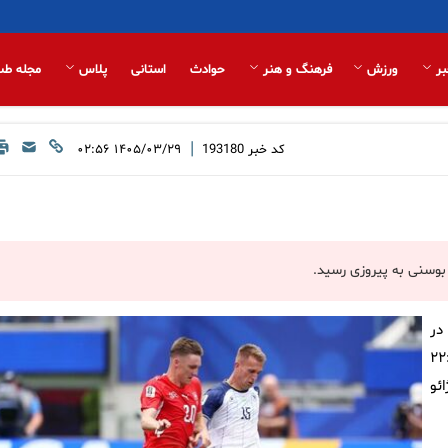
بر
ورزش
فرهنگ و هنر
حوادث
استانی
پلاس
مجله طب
|
کد خبر
193180
۱۴۰۵/۰۳/۲۹ ۰۲:۵۶
در
 ۲۰۲۶ در گروه B از ساعت ۲۲:۳۰
ئو