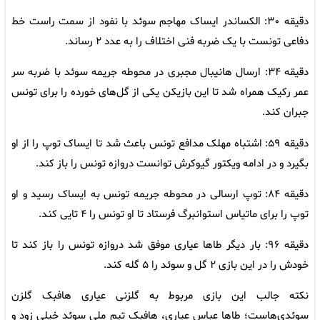
دقیقه ۳۰: الکساندر ایساک مهاجم سوئد با نفود از سمت راست خط
دفاعی تونست با یک ضربه فنی اختلاف را به عدد ۲ رساند.
دقیقه ۳۴: ارسال هانیبال مجبری در محوطه جریمه سوئد با ضربه سر
عمر رکیک همراه شد تا این بازیکن یکی از گل‌های خورده را برای تونس
جبران کند.
دقیقه ۵۹: اشتباه مهلک مدافع تونس باعث شد تا ایساک توپ را از او
بگیرد و در ادامه ویکتور گیوکرش توانست دروازه تونس را باز کند.
دقیقه ۸۴: توپ ارسالی در محوطه جریمه تونس به ایساک رسید و او
توپ را برای ماتیاس استوانبرگ فرستاد تا او تونس را ۴ تایی کند.
دقیقه ۹۶: بار دیگر طاها عیاری موفق شد دروازه تونس را باز کند تا
خودش را در این بازی ۲ گل و سوئد را ۵ گله کند.
نکته جالب این بازی مربوط به گلزنی عیاری هافبک گلزن
سوئدی‌هاست؛ طاها عباس عیاری، هافبک تیم ملی سوئد خیلی زود و