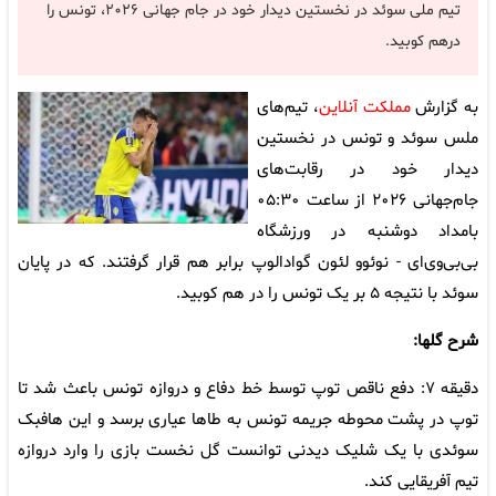
تیم ملی سوئد در نخستین دیدار خود در جام جهانی ۲۰۲۶، تونس را
درهم کوبید.
به گزارش
مملکت آنلاین
، تیم‌های
ملس سوئد و تونس در نخستین
دیدار خود در رقابت‌های
جام‌جهانی ۲۰۲۶ از ساعت ۰۵:۳۰
بامداد دوشنبه در ورزشگاه
بی‌بی‌وی‌ای - نوئوو لئون گوادالوپ برابر هم قرار گرفتند. که در پایان
سوئد با نتیجه ۵ بر یک تونس را در هم کوبید.
شرح‌ گلها:
دقیقه ۷: دفع ناقص توپ توسط خط دفاع و دروازه تونس باعث شد تا
توپ در پشت محوطه جریمه تونس به طاها عیاری برسد و این هافبک
سوئدی با یک شلیک دیدنی توانست گل نخست بازی را وارد دروازه
تیم آفریقایی کند.