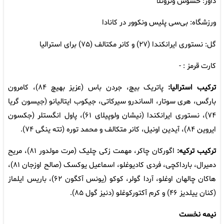
داور: خسوس ونزوئلا
ورزشگاه: بی‌سی پلیس ونکوور در کانادا
گل: نستوری ایرانکندا (۲۷) و کانر مکتالف (۷۵) برای استرالیا
کارت قرمز : -
ترکیب استرالیا:
پاتریک بیچ، جردن باس (عزیز بهیچ ۸۴)، کامرون
بارگس، هری سوتار، الساندرو سیرکاتی، جیکوب ایتالیانو (جیسون گریا
۷۴)، نستوری ایرانکندا (نیشان ولوپیلای ۶۱)، پاول انگستلر (جکسون
ایروین ۸۴)، آیدین اونیل، کانر متکالف و محمد توره (تته ینگی ۷۴).
ترکیب ترکیه:
اگورکان چاکر، مهمت زکی چلیک (مرت مولدور ۸۱)، مریح
دمیرال، بارداکچی، فردی کادیوغلو، اسماعیل یوکسک (صالح اوزجان ۸۱)،
هاکان چالهان اوغلو، آردا گولر، کوکو (یونس آکگون ۶۲)، باریس ایلماز
(کنان ییلدیز ۴۶) و کرم آکتورکوغلو (دنیز گول ۸۵).
نیمه نخست