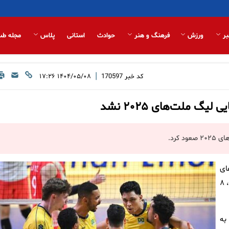
بر
ورزش
فرهنگ و هنر
حوادث
استانی
پلاس
مجله طب
|
کد خبر
170597
۱۴۰۴/۰۵/۰۸ ۱۷:۲۶
گ ملت‌های ۲۰۲۵ نشد
 کرد.
ای
والیبال ۲۰۲۵ تیم‌های چین و برزیل از ساعت ۱۴:۳۰ امروز (چهارشنبه، ۸
به