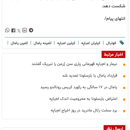
شکست دهد.
انتهای پیام/
|
|
|
|
|
فوتبال
کیلیان امباپه
کیلین امباپه
لامینه یامال
لامین یامال
اخبار مرتبط
نیمار و ام‌باپه قهرمانی پاری سن ژرمن را تبریک گفتند
قرارداد یامال با بارسلونا تمدید شد
یامال در ۱۷ سالگی به رکورد کریس رونالدو رسید
اعتراض بارسلونا به محرومیت اندک ام‌باپه
برد سخت رئال مادرید در روز اخراج ام‌باپه
ارسال نظر