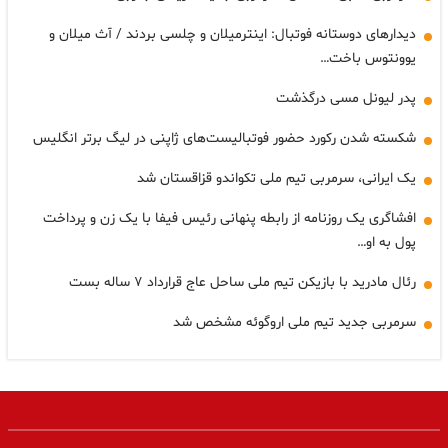
دیدارهای دوستانه فوتبال: اینترمیلان و چلسی بردند / آث میلان و
یوونتوس باخت…
پدر لیونل مسی درگذشت
شکسته شدن رکورد حضور فوتبالیست‌های ژاپنی در لیگ برتر انگلیس
یک ایرانی، سرمربی تیم ملی تکواندو قزاقستان شد
افشاگری یک روزنامه از رابطه پنهانی رئیس فیفا با یک زن و پرداخت
پول به او…
رئال مادرید با بازیکن تیم ملی ساحل عاج قرارداد ۷ ساله بست
سرمربی جدید تیم ملی اروگوئه مشخص شد