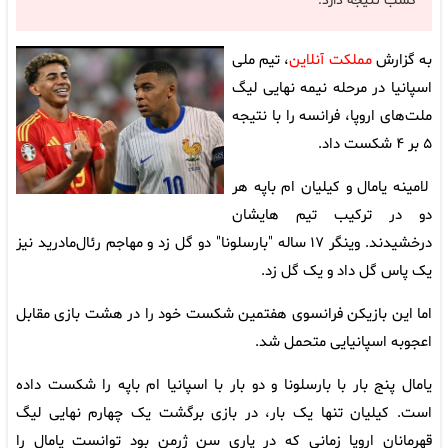
کسب نتیجه دارد.
به گزارش
مملکت آنلاین
، تیم ملی
اسپانیا در مرحله نیمه نهایی لیگ
ملت‌های اروپا، فرانسه را با نتیجه
۵ بر ۴ شکست داد.
لامینه یامال و کیلیان ام باپه هر
دو در ترکیب تیم هایشان
درخشیدند. وینگر ۱۷ ساله "بارسلونا" دو گل زد و مهاجم رئال‌مادرید نیز
یک پاس گل داد و یک گل زد.
اما این بازیکن فرانسوی هفتمین شکست خود را در هشت بازی مقابل
اعجوبه‌ اسپانیایی متحمل شد.
یامال پنج بار با بارسلونا و دو بار با اسپانیا ام باپه را شکست داده
است. کیلیان تنها یک بار، در بازی برگشت یک چهارم نهایی لیگ
قهرمانان اروپا زمانی که در پاری سن ژرمن بود توانست یامال را