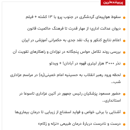
پربیننده‌ترین
سقوط هواپیمای گردشگری در جنوب پرو با ۱۳ کشته + فیلم
دیوان عدالت اداری؛ از مهار قدرت تا فرهنگ حاکمیت قانون
اعلام نتایج کنکور و یک نقد جدی به حکمرانی آموزشی در ایران
بررسی روند تکامل حواس پنجگانه در نوزادان و راهکارهای تقویت آن
نذر ۳۰۰۰ هزار لیتری قهوه در آبادان! + ویدئو
لحظه ورود رهبر انقلاب به حسینیه امام خمینی(ره) در مراسم عزاداری
شب…
حضور مسعود پزشکیان رئیس جمهور در آئین عزاداری تاسوعا در
استانداری…
آشنایی با برخی خواص و فواید اسفناج از زیبایی تا درمان بیماری‌ها
درست و نادرست دربارۀ درمان طبیعی «نزله و زکام»