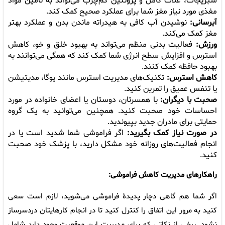
سبزیجات، غلات کامل و پروتئین کم‌چرب می‌تواند به تامین مواد
مغذی مورد نیاز مغز شما برای عملکرد صحیح کمک کند.
آبرسانی:
نوشیدن آب کافی به هیدراته ماندن بدن و عملکرد بهتر
مغز کمک می‌کند.
ورزش:
فعالیت بدنی منظم می‌تواند به بهبود خلق و خو، کاهش
استرس و افزایش سطح انرژی شما کمک کند که همگی می‌توانند به
بهبود حافظه کمک کنند.
کاهش استرس:
تکنیک‌های مدیریت استرس مانند یوگا، مدیتیشن
یا تنفس عمیق را تمرین کنید.
صحبت با دیگران:
با همسرتان، دوستان یا اعضای خانواده در مورد
احساسات خود صحبت کنید. همچنین می‌توانید به یک گروه
حمایتی برای مادران جدید بپیوندید.
در صورت نیاز کمک بگیرید:
اگر فراموشی شما شدید است یا در
انجام فعالیت‌های روزانه خود مشکل دارید، با پزشک خود صحبت
کنید.
را‌‌هکارهای مدیریت کاهش فراموشی:
اگر شما هم گاهی دچار پدیدۀ فراموشی می‌شوید، لازم است سعی
کنید به مرور این اتفاق را کنترل کنید تا در انجام کارهایتان دردسرساز
نشود. برخی از نکاتی که برای مدیریت این موقعیت وجود دارد شامل