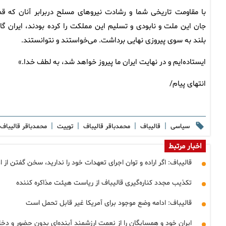
‌با مقاومت تاریخی شما و رشادت نیروهای مسلح دربرابر آنان که ق
جان این ملت و نابودی و تسلیم این مملکت را کرده بودند، ایران گا
بلند به سوی پیروزی نهایی برداشت. می‌خواستند و نتوانستند.
‌ایستاده‌ایم و در نهایت ⁧‫ایران ما پیروز خواهد شد، به لطف خدا.»
انتهای پیام/
|
|
|
|
سیاسی
قالیباف
محمدباقر قالیباف
توییت
محمدباقر قاليباف
اخبار مرتبط
قالیباف: اگر اراده و توان اجرای تعهدات خود را ندارید، سخن گفتن ا
تکذیب مجدد کناره‌گیری قالیباف از ریاست هیئت‌ مذاکره کننده
قالیباف: ادامه وضع موجود برای آمریکا غیر قابل تحمل است
ایران خود و همسایگان را از نعمت ارزشمند آینده‌ای بدون حضور و دخال