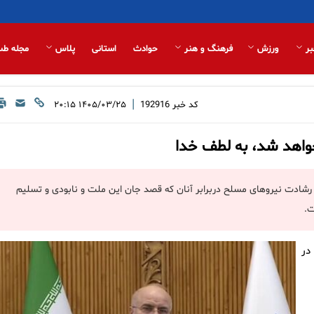
بر
ورزش
فرهنگ و هنر
حوادث
استانی
پلاس
مجله طب
|
کد خبر
192916
۱۴۰۵/۰۳/۲۵ ۲۰:۱۵
ز خواهد شد، به لطف خدا
رشادت نیروهای مسلح دربرابر آنان که قصد جان این ملت و نابودی و تسلیم
ت.
در