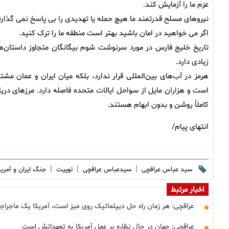
عزم ما را آزمایش کند.
نیروهای مسلح قدرتمند ما هیچ حمله یا تهدیدی را بی پاسخ نمی گذارن
اگر می خواهید در امان باشید بهتر است منطقه ما را ترک کنید.
تاریخ خلیج فارس در مورد سرنوشت شوم بیگانگان متجاوز داستان‌ه
زیادی دارد.
هرمز در آب‌های بین‌المللی قرار ندارد، بلکه میان ایران و عمان مشت
است و هزاران مایل از سواحل ایالات متحده فاصله دارد. مرزهای دریا
کاملاً روشن و بدون ابهام هستند.
انتهای پیام/
|
|
|
سید عباس عراقچی
سیدعباس عراقچی
توییت
جنگ ایران و آمری
اخبار مرتبط
عراقچی: هر زمان راه حل دیپلماتیک روی میز است، آمریکا یک ماجراجو
عراقچی: جهان در حال نظاره بر عمل آمریکا به تعهداتش است