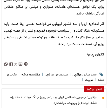
هر دور جدیدی از مذاکرات فقط زمانی ممکن خواهد بود که طرف مقابل
برای یک توافق هسته‌ای عادلانه، متوازن و مبتنی بر منافع متقابل
آمادگی داشته باشد.
اگر اتحادیه اروپا و سه کشور اروپایی می‌خواهند نقشی ایفا کنند، باید
مسئولانه رفتار کنند و از سیاست‌ فرسوده تهدید و فشار، از جمله تهدید
به اجرای سازوکار «اسنپ بک» که فاقد هرگونه مبنای اخلاقی و حقوقی
برای آن هستند، دست بردارند.»
انتهای پیام/
|
|
|
سید عباس عراقچی
سیدعباس عراقچی
مکانیسم ماشه
مکانیزم
|
|
ماشه
توییت
اخبار مرتبط
عراقچی: جمهوری اسلامی ایران و مردم پیروز جنگ بودند / مکانیزم
ماشه، اوضاع را پیچیده خواهدکرد