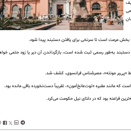
یف
می
ان
 بخش مرمت است تا سرنخی برای یافتن دستبند پیدا شود.
 دستبند به‌طور رسمی ثبت شده است، بازگرداندن آن دیر یا زود حتمی خواه
ط «پی‌یر مونته»، مصرشناس فرانسوی، کشف شد.
 که مانند مقبره «توت‌عانخ‌آمون»، تقریباً دست‌نخورده باقی مانده بود.