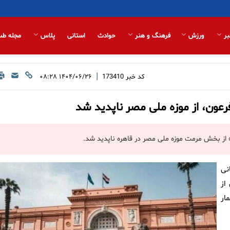
بر
ورزش
فرهنگ و هنر
حوادث
استانی
پلاس
مجله طب
|
کد خبر
173410
۱۴۰۴/۰۶/۲۶ ۰۸:۲۸
عون، از موزه ملی مصر ناپدید شد
ز بخش مرمت موزه ملی مصر در قاهره ناپدید شد.
نی
 و یکی از
ر سال ۱۹۴۰ به شمار