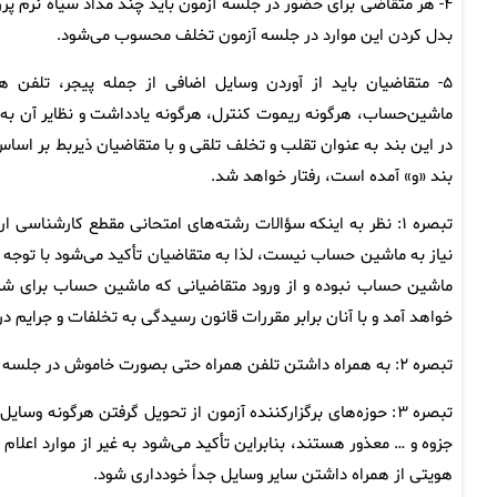
۴- هر متقاضی برای حضور در جلسه آزمون باید چند مداد سیاه نرم پر
بدل کردن این موارد در جلسه آزمون تخلف محسوب می‌شود.
۵- متقاضیان باید از آوردن وسایل اضافی از جمله پیجر، تلف
ماشین‌حساب، هرگونه ریموت کنترل، هرگونه یادداشت و نظایر آن به ج
در این بند به عنوان تقلب و تخلف تلقی و با متقاضیان ذیربط بر اس
بند «و» آمده است، رفتار خواهد شد.
تبصره ۱: نظر به اینکه سؤالات رشته‌های امتحانی مقطع کارشنا
نیاز به ماشین حساب نیست، لذا به متقاضیان تأکید می‌شود با توجه ب
ماشین حساب نبوده و از ورود متقاضیانی که ماشین حساب برای شرک
خواهد آمد و با آنان برابر مقررات قانون رسیدگی به تخلفات و جرایم د
تبصره ۲: به همراه داشتن تلفن همراه حتی بصورت خاموش در جلسه آزمون موجب محرومیت از گزینش در آزمون خواهد شد.
تبصره ۳: حوزه‌های برگزارکننده آزمون از تحویل گرفتن هرگون
جزوه و … معذور هستند، بنابراین تأکید می‌شود به غیر از موارد اعل
هویتی از همراه داشتن سایر وسایل جداً خودداری شود.