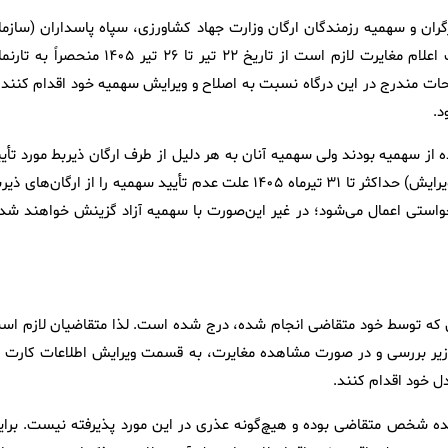
ارگران و سهمیه رزمندگان ارگان وزارت جهاد کشاورزی، سپاه پاسداران (سازما
بسیج مستضعفین) و واحدهای تابعه ستاد کل نیروهای مسلح جهت اعلام مغایرت لازم است از تاریخ ۲۲ تیر تا ۲۶ تیر ۱۴۰۵ منحصر
ت مندرج در این درگاه نسبت به اصلاح و ویرایش سهمیه خود اقدام کنند ت
د.
 از سهمیه بودند ولی سهمیه آنان به هر دلیل از طرف ارگان ذیربط مورد تأیی
قرار نگرفته، برای بررسی و روشن شدن وضعیت سهمیه خود (بعد از ویرایش) حداکثر تا ۳۱ تیرماه ۱۴۰۵ علت عدم تأیید سهمیه را از ارگان‌های
واستی اعمال می‌شود؛ در غیر این‌صورت با سهمیه آزاد گزینش خواهند شد 
 که توسط خود متقاضی انجام شده، درج شده است. لذا متقاضیان لازم اس
زیر بررسی و در صورت مشاهده مغایرت، به قسمت ویرایش اطلاعات کارت د
 خود اقدام کنند.
ه شخص متقاضی بوده و هیچ‌گونه عذری در این مورد پذیرفته نیست. برای