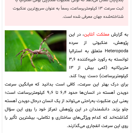
بندپایان نشان می‌دهد که نوعی عنکبوت شکارچی بومی استرالیا با
ثبت سرعت ۱۳ کیلومتربرساعت، رسماً به عنوان سریع‌ترین عنکبوت
شناخته‌شده جهان معرفی شده است.
به گزارش
مملکت آنلاین
، در این
پژوهش، عنکبوتی از سرده
Heteropoda متعلق به استرالیا
توانسته به رکورد خیره‌کننده ۳٫۶
متربرثانیه (کمی بیش از ۱۳
کیلومتربرساعت) دست پیدا کند.
برای درک بهتر این سرعت، کافی است بدانید که میانگین سرعت
دویدن آهسته در انسان‌ها حدود ۶٫۴ تا ۹٫۶ کیلومتربرساعت است؛
یعنی این عنکبوت به‌راحتی می‌تواند از یک انسان درحال دویدن آهسته
جلو بزند. دانشمندان در این پژوهش تمرکز خود را روی این سؤال
گذاشته‌اند که کدام ویژگی‌های ساختاری و تکاملی، بیشترین تأثیر را
روی این سرعت انفجاری می‌گذارند.