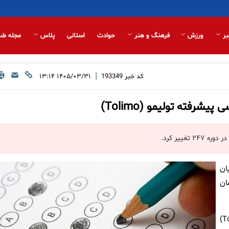
بر
ورزش
فرهنگ و هنر
حوادث
استانی
پلاس
مجله طب
|
کد خبر
193349
۱۴۰۵/۰۳/۳۱ ۱۳:۱۴
شرفته تولیمو (Tolimo)
ان
ان
زمان برگزاری آزمون الکترونیکی زبان انگلیسی پیشرفته تولیمو (Tolimo)